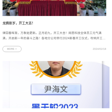
龙腾新岁，开工大吉！
律回春晖渐，万象始更新。正月初九，开工大吉！网思科技全体员工元气满
满，开启新一年的奋斗之路！各地分公司举行2024新春开工仪式，吹响开工
“集结号”。大家用满满的仪式感展望新年新愿景，争创“开门红”！数字浪潮涌向
前，化繁为简解疑难。崭新征程自今始，勇往直前不畏艰。2024，我们同舟共
MORE >
2024/02/18
济，再创辉煌！