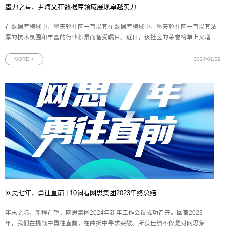
墨力之星，尹海文在数据库领域展现卓越实力
在数据库领域中，墨天轮社区一直以其在数据库领域中，墨天轮社区一直以其浓
厚的技术氛围和丰富的行业积累而备受瞩目。近日，该社区的荣誉榜单上又增添
了一个耀眼的名字——网思科技DBA总监、Oracle ACE尹海文。凭借原创文章的
深度与广度、在墨天轮社区的高度贡献和专家评委的一致好评，尹海文先生荣获
MORE >
2024/01/29
由墨天轮社区主办的“2
网思七年，勇往直前 | 10词看网思集团2023年终总结
年末之际，新程在望，网思集团2024年新年工作会议成功召开。回首2023
年，我们在挑战中勇往直前，在曲折中寻求突破。所获佳绩不仅是对网思集团