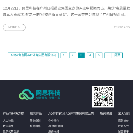
12月22日，网思科技在广州日报报业集团主办的评选中脱颖而出，荣获“高质量发
展五大贡献奖项”之一的“科技创新贡献奖”。这一荣誉充分体现了广州日报对网思
科技的技术创新和行业示范引领作用的高度认可，彰显了网思科技在高质量发展
方面取得的显著成果。图为“科技创新贡献奖”奖杯作为广州市委机关报，广州日报
MORE >
2023/12/25
具有强大的
AG体育官网-AG体育集团有限公司
1
2
3
4
5
···
尾页
产品与解决方案
服务体系
AG体育官网-AG体育集团有限公司
新闻资讯
加入我们
人工智能
服务级别
企业简介
招聘岗位
数字孪生
服务网络
AG体育官网
联系方式
数字化转型解
服务网络
留言表单