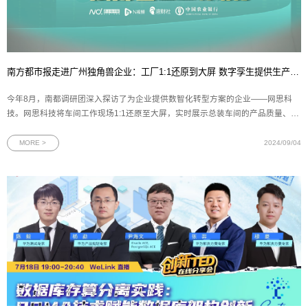
南方都市报走进广州独角兽企业：工厂1:1还原到大屏 数字孪生提供生产最优解
今年8月，南都调研团深入探访了为企业提供数智化转型方案的企业——网思科
技。网思科技将车间工作现场1:1还原至大屏，实时展示总装车间的产品质量、产
量进度、设备状态等数据，通过数字孪生技术为生产提供最优化的管理方案。网
思科技副总裁黄朝晖表示，“团队已成功构建了数字孪生无人机运管平台，使技术
MORE >
2024/09/04
应用场景从传统的地