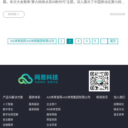
幕。本次大会聚焦“算力网络点亮AI新时代”主题，深入展示了中国移动在算力网络
领域的宏伟规划与核心实力。作为数字化技术标杆企业之一，网思科技携其最新
研发的AlphaMind® AI视觉感知平台和一系列AI智慧解决方案精彩亮相。图为
MORE >
2024/04/29
2024中国移动算力网络
AG体育官网-AG体育集团有限公司
1
2
3
4
5
···
尾页
产品与解决方案
服务体系
AG体育官网-AG体育集团有限公司
新闻资讯
加入我们
人工智能
服务级别
企业简介
招聘岗位
数字孪生
服务网络
AG体育官网
联系方式
数字化转型解
服务网络
留言表单
安全服务
荣誉资质
运维服务
企业风采