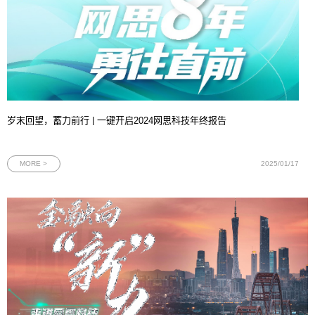
岁末回望，蓄力前行 | 一键开启2024网思科技年终报告
MORE >
2025/01/17