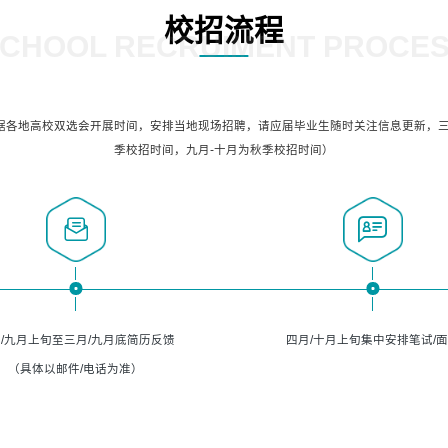
校招流程
CHOOL RECRUIMENT PROCE
据各地高校双选会开展时间，安排当地现场招聘，请应届毕业生随时关注信息更新，三
季校招时间，九月-十月为秋季校招时间）
/九月上旬至三月/九月底简历反馈
四月/十月上旬集中安排笔试/
（具体以邮件/电话为准）