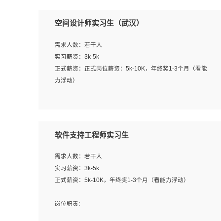
空间设计师实习生（武汉）
需求人数：若干人
实习薪资：3k-5k
正式薪资：正式岗位薪资：5k-10K，年终奖1-3个月（看能
力浮动）
岗位职责：
1、 沟通客户需求，分析其实施的可行性，辅助项目经理完
成展示策划、设计；
软件支持工程师实习生
2、 把握设计时间节点，控制设计进度，完成展示设计任
务；
需求人数：若干人
3、配合平面设计师完成项目最终的整体汇报方案；参与项
实习薪资：3k-5k
目例会，项目完工总结报告，设计项目文件管理和资料库维
正式薪资：5k-10K，年终奖1-3个月（看能力浮动）
护；
4、 创新设计表现形式，优化流程、提高设计工作效率；
岗位职责:
5、 设计内容包括但不限于：展厅/博物馆/展馆的规划与空
1. 为企业客户提供软件技术服务。包括安装、升级、配置、