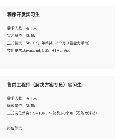
程序开发实习生
需求人数：若干人
实习薪资：3k-5k
正式薪资：5k-10K，年终奖1-3个月（看能力浮动）
技能要求:Javascript, CSS, HTML, Vue
工作职责：
1. 负责公司的前端项目的开发;
2. 负责公司已有项目的维护及迭代;
售前工程师（解决方案专员）实习生
工作要求:
需求人数：若干人
1. 熟悉 Javascript, CSS, HTML, Vue, Git;
岗位薪资：3k-5k
2. 熟悉前端常用框架, 能独立完成设计给予的 UI 效果;
正式岗位薪资：5k-10K，年终奖1-3个月（看能力浮动）
3. 有良好的代码习惯, 低级错误出现频率低;
4. 具备优秀的沟通和协调能力，能承受比较大的工作压力;
岗位职责：
5. 自我驱动力强, 能自主学习新知识新技术, 并具有较强的自
1、完成主要工作：项目解决方案策划与编写，项目投标方