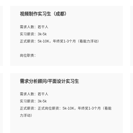
视频制作实习生（成都）
需求人数：若干人
实习薪资：3k-5k
正式薪资：5k-10K，年终奖1-3个月（看能力浮动）
岗位职责：
1、各类企业宣传片视频的剪辑和片头片尾包装；
2、广告片的后期剪辑与整体特效合成；
3、特效及动画制作并了解后期合成软件。
需求分析顾问/平面设计实习生
岗位要求：
需求人数：若干人
1、热爱影视，责任心强，有强烈的兴趣和后期制作的主观
实习薪资：3k-5k
能动性；
正式薪资：正式岗位薪资：5k-10K，年终奖1-3个月（看能
2、熟练使用After Effect、Photo Shop、熟练掌握视频剪辑
力浮动）
和特效包装软件；
3、能对影片后期进行整体调色控制，具备一定审美感；
岗位职责：