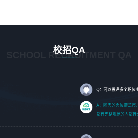
4、在剪辑上会思考，有一定编导思维；
1、 沟通客户需求，分析其实施的可行性，辅助项目经理完
5、踏实， 勤奋，愿意在工作中不断学习，提高自我；
成展示策划、设计；
6、能与同事友好相处。
2、 把握设计时间节点，控制设计进度，完成展示设计任
务；
3、配合平面设计师完成项目最终的整体汇报方案；参与项
目例会，项目完工总结报告，设计项目文件管理和资料库维
校招QA
护；
SCHOOL RECRUITMENT QA
4、 创新设计表现形式，优化流程、提高设计工作效率；
5、 设计内容包括但不限于：展厅/博物馆/展馆的规划与空
间设计，人机界面设计，标志及吉祥物设计，效果图后期处
理等。
Q：可以投递多个职位
岗位要求：
1、艺术设计类相关专业；（其中需求分析顾问不限专业）
A：网思的岗位覆盖市
2、热爱展览展示设计工作，熟悉行业动向，设计专业知识
部有完整规范的内部转
和产品专业知识；
3、具有良好的人际沟通、准确判断客户需求并执行的能
力、较强的团队合作能力和服务意识。