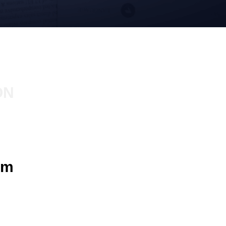
ON
om