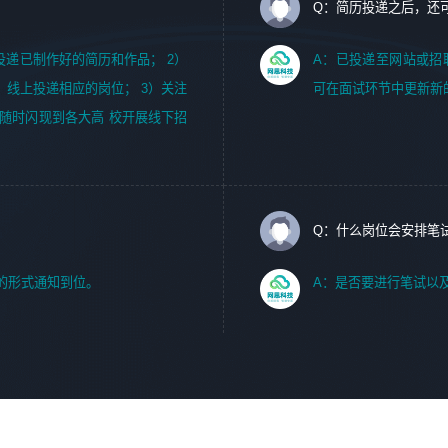
Q：简历投递之后，还
m，投递已制作好的简历和作品； 2）
A：已投递至网站或招
，线上投递相应的岗位； 3）关注
可在面试环节中更新新
随时闪现到各大高 校开展线下招
Q：什么岗位会安排笔
的形式通知到位。
A：是否要进行笔试以