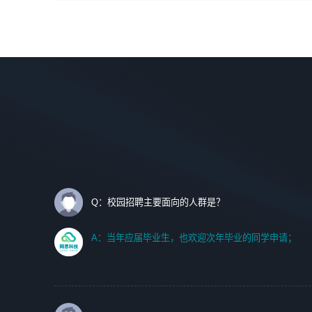
间设计，人机界面设计，标志及吉祥物设计，效果图后期处
调优、故障诊断等工作；
理等。
2. 在此基础上，并能为客户提供客户化技术支持方案，提升
软件使用效率与价值。
岗位要求：
1、艺术设计类相关专业；
任职要求:
2、热爱展览展示设计工作，熟悉行业动向，设计专业知识
1. 计算机专业相关背景；
和产品专业知识；
2. 自我学习和动手能力强，对操作系统、数据库有一定基础
3、具有良好的人际沟通、准确判断客户需求并执行的能
和兴趣；
力、较强的团队合作能力和服务意识。
3.沟通能力强、有基础客户服务意识。
Q：校园招聘主要面向的人群是？
A：当年应届毕业生，也欢迎次年毕业的同学申请；