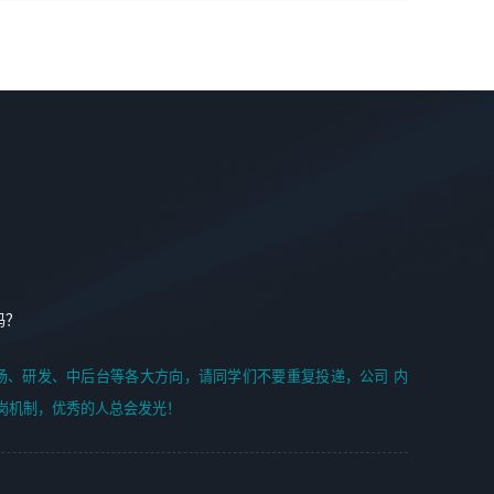
学能力;
案编写、项目申报方案编写；
6. 了解前端设计及后端开发, 可快速和同事对接工作;
2、人才队伍建设：完善SPL人才沉淀，积聚力量，为公司
7. 了解或熟悉 WebGL 及相关框架优先。
各省项目打单提供全面支撑。
任职要求：
1. 熟悉 Javascript, CSS, HTML, Vue, Git;
2. 熟悉 前端常用框架, 能独立完成设计给予的 UI 效果;
3. 有良好的代码习惯, 低级错误出现频率低;
4. 具备优秀的沟通和协调能力，能承受比较大的工作压力;
5. 自我驱动力强, 能自主学习新知识新技术, 并具有较强的自
学能力;
6. 了解前端设计及后端开发, 可快速和同事对接工作;
吗？
7. 了解或熟悉 WebGL 及相关框架优先。
（岗位人员专职于行业应用解决方案、项目申报方案、投标
场、研发、中后台等各大方向，请同学们不要重复投递，公司 内
方案的策划编写）
岗机制，优秀的人总会发光！