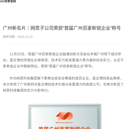
AG体育官网
广州新名片｜网思子公司荣获“首届广州百家新锐企业”称号
发布日期：2023-11-21
11月20日，首届广州百家新锐企业融通创新交流会在羊城广州塔下成功举
办。星云博创凭借在业绩表现、技术实力和发展潜力等方面的综合实力，从近千
家参选企业中脱颖而出，荣获“首届广州百家新锐企业”称号。
作为网思科技集团旗下聚焦信息安全赛道的成员企业，星云博创获此殊荣，
充分体现了广州政府对星云博创技术价值与发展潜力的高度认可，也再次彰显了
网思科技集团的实力与影响力。