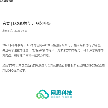
AG体育官网
官宣 | LOGO换新，品牌升级
发布日期：2021-08-10
2021下半年伊始，AG体育官网-AG体育集团有限公司 开始对品牌进行了梳理，
并且有了注重的理念，与对品牌新的定义，对未来方向的趋势，打个深思熟虑的
方向盘，朝着这个目标一起努力前进。
经历了5年风雨沉淀后的网思蜕变为全新的形象自即日起新的品牌LOGO正式启用
新LOGO展示如下：‍‍‍‍‍‍‍‍‍‍‍‍‍‍‍‍