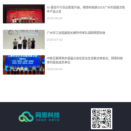
AI 驱动千行百业智变升级，网思科技获2025广州市首版次软
件产品认定
2025-08-26
广州市工信局副局长黄符伟率队调研网思科技
2025-07-02
中移互联网举办首届元信任安全生态联合体会议，网思科技
荣列首批成员单位
2025-06-30