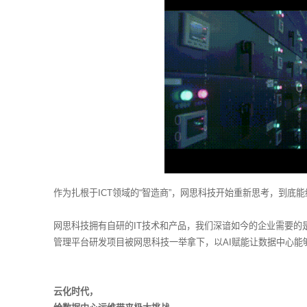
作为扎根于ICT领域的“智造商”，网思科技开始重新思考，到
网思科技拥有自研的IT技术和产品，我们深谙如今的企业需要的
管理平台研发项目被网思科技一举拿下，以AI赋能让数据中心能
云化时代，