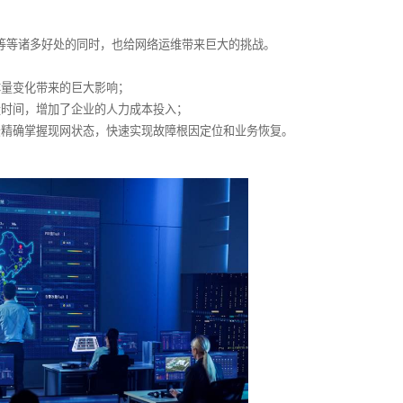
等等诸多好处的同时，也给网络运维带来巨大的挑战。
体量变化带来的巨大影响；
量时间，增加了企业的人力成本投入；
法精确掌握现网状态，快速实现故障根因定位和业务恢复。