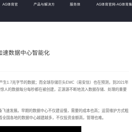
AG体育官
产品与解决方
服务体
AG体育官网-AG体育
网
案
系
公司
加速数据中心智能化
产生1.7兆字节的数据；而全球存储巨头EMC（易安信）也在预测，到2021年
些惊人的数据每分每秒都在被创建，正源源不断地流入数据存储、处理的重要
备飞速发展。早期的数据中心不仅建设慢，需要的成本也高；运营维护方式粗
随着全国各地的数据中心越建越多，不仅投资金额高，管理也难。