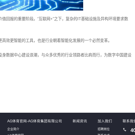
值回报的重要阶段。“互联网+”之下，复杂的IT基础设施及异构环境要求数
更高效更智能的工具，也是行业朝着智能化发展的一个必然变革。
极投身数据中心建设浪潮，与众多优秀的行业领路者比肩而行，为数字中国建设
AG体育官网-AG体育集团有限公司
新闻资讯
加入我们
联系我
企业简介
招聘岗位
4