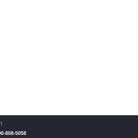
们
00-808-5058