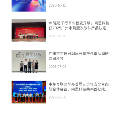
再到“数盾”可信流通
2025-10-11
AI 驱动千行百业智变升级，网思科技
获2025广州市首版次软件产品认定
2025-08-26
广州市工信局副局长黄符伟率队调研
网思科技
2025-07-02
中移互联网举办首届元信任安全生态
联合体会议，网思科技荣列首批成员
单位
2025-06-30